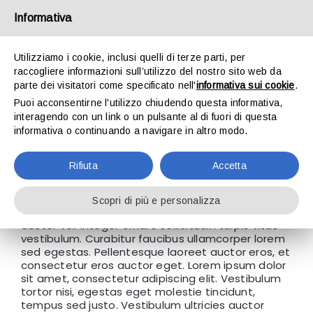
Salta
al
Informativa
contenuto
Utilizziamo i cookie, inclusi quelli di terze parti, per
raccogliere informazioni sull’utilizzo del nostro sito web da
parte dei visitatori come specificato nell'
informativa sui cookie
.
Puoi acconsentirne l'utilizzo chiudendo questa informativa,
Toggle
interagendo con un link o un pulsante al di fuori di questa
informativa o continuando a navigare in altro modo.
Navigation
Home
WHAT IS INCLUDED WITH MY
Rifiuta
Accetta
PURCHASE OF AVADA?
Chi siamo
Scopri di più e personalizza
Nunc euismod lobortis massa, id sollicitudin augue
auctor vel. Integer ornare sollicitudin turpis vitae
Linee di prodotto
vestibulum. Curabitur faucibus ullamcorper lorem
sed egestas. Pellentesque laoreet auctor eros, et
consectetur eros auctor eget. Lorem ipsum dolor
sit amet, consectetur adipiscing elit. Vestibulum
Contatti
tortor nisi, egestas eget molestie tincidunt,
tempus sed justo. Vestibulum ultricies auctor