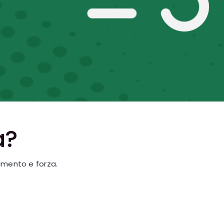
a?
imento e forza.