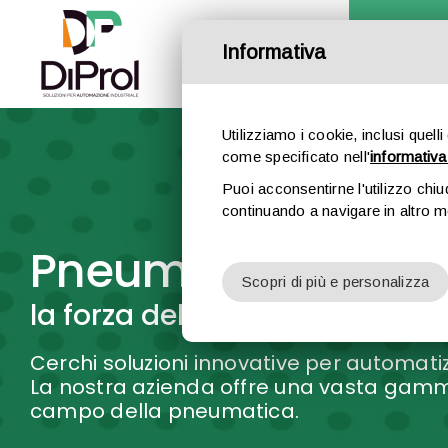
Salta
al
contenuto
Informativa
Utilizziamo i cookie, inclusi quelli
come specificato nell'
informativa
Puoi acconsentirne l'utilizzo chiu
continuando a navigare in altro 
Pneumatica
Scopri di più e personalizza
la forza dell’aria al tuo servizi
Cerchi soluzioni innovative per automatizz
La nostra azienda offre una vasta gamma 
campo della pneumatica.