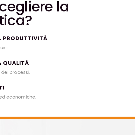
cegliere la
ica?
 PRODUTTIVITÀ
cisi.
A QUALITÀ
 dei processi.
TI
i ed economiche.