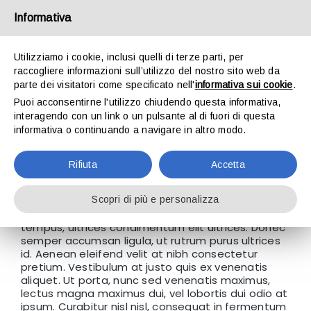
Salta
al
Informativa
contenuto
Utilizziamo i cookie, inclusi quelli di terze parti, per
raccogliere informazioni sull’utilizzo del nostro sito web da
parte dei visitatori come specificato nell'
informativa sui cookie
.
Puoi acconsentirne l'utilizzo chiudendo questa informativa,
Toggle
interagendo con un link o un pulsante al di fuori di questa
informativa o continuando a navigare in altro modo.
Navigation
Home
WHERE CAN I GET SUPPORT?
Rifiuta
Accetta
Chi siamo
Fusce porta augue quis erat dignissim, id laoreet
Scopri di più e personalizza
sapien pulvinar. Nullam blandit nisi ac nulla
tempus, ultrices condimentum elit ultrices. Donec
Linee di prodotto
semper accumsan ligula, ut rutrum purus ultrices
id. Aenean eleifend velit at nibh consectetur
pretium. Vestibulum at justo quis ex venenatis
Contatti
aliquet. Ut porta, nunc sed venenatis maximus,
lectus magna maximus dui, vel lobortis dui odio at
ipsum. Curabitur nisl nisl, consequat in fermentum